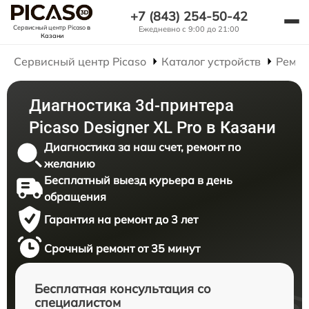
+7 (843) 254-50-42
Сервисный центр Picaso
в
Ежедневно с 9:00 до 21:00
Казани
Сервисный центр Picaso
Каталог устройств
Ремон
Диагностика 3d-принтера
Picaso Designer XL Pro в Казани
Диагностика за наш счет, ремонт по
желанию
Бесплатный выезд курьера в день
обращения
Гарантия на ремонт до 3 лет
Срочный ремонт от 35 минут
Бесплатная консультация со
специалистом